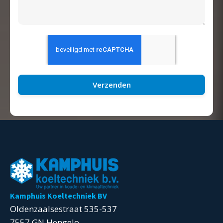
Verzenden
Kamphuis Koeltechniek BV
Oldenzaalsestraat 535-537
7557 GN Hengelo